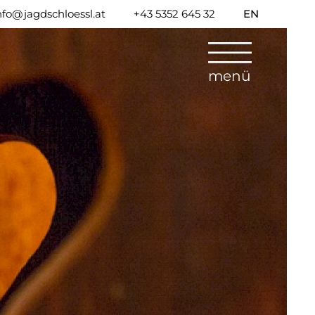
nfo@jagdschloessl.at
+43 5352 645 32
EN
menü