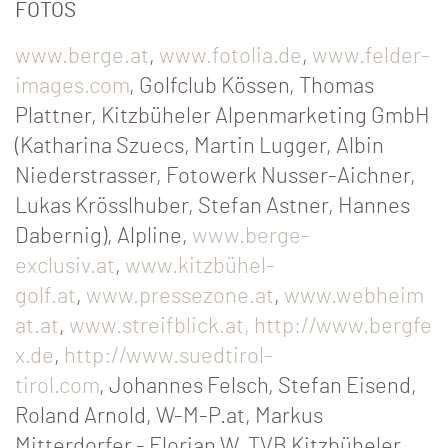
FOTOS
www.berge.at
,
www.fotolia.de
,
www.felder-
images.com
, Golfclub Kössen, Thomas
Plattner, Kitzbüheler Alpenmarketing GmbH
(Katharina Szuecs, Martin Lugger, Albin
Niederstrasser, Fotowerk Nusser-Aichner,
Lukas Krösslhuber, Stefan Astner, Hannes
Dabernig), Alpline,
www.berge-
exclusiv.at
,
www.kitzbühel-
golf.at
,
www.pressezone.at
,
www.webheim
at.at
,
www.streifblick.at,
http://www.bergfe
x.de
,
http://www.suedtirol-
tirol.com
, Johannes Felsch, Stefan Eisend,
Roland Arnold, W-M-P.at, Markus
Mitterdorfer - Florian W, TVB Kitzbüheler