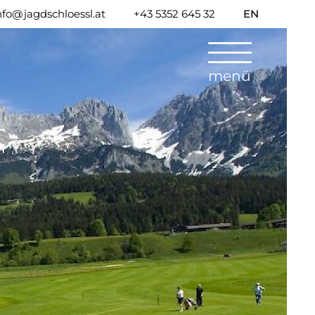
nfo@jagdschloessl.at
+43 5352 645 32
EN
menü